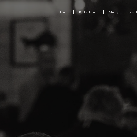
|
|
|
Hem
Boka bord
Meny
Köt