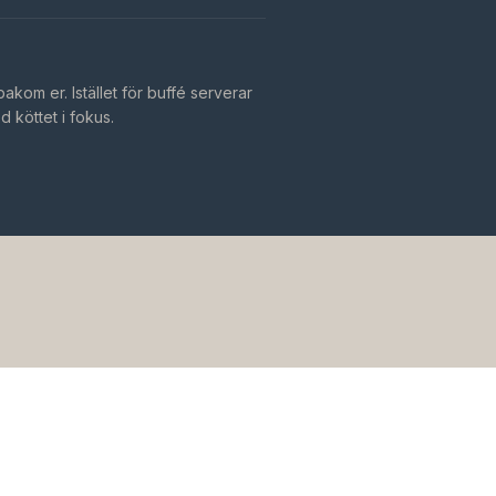
bakom er. Istället för buffé serverar
 köttet i fokus.