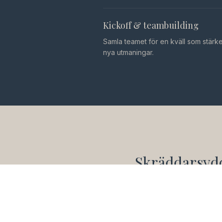
Kickoff & teambuilding
Samla teamet för en kväll som stärk
nya utmaningar.
Skräddarsyd
Vi anpassar menyn efter e
karaktär. Ska det vara ett k
skaldjursplatå? Eller kans
köket får styra?