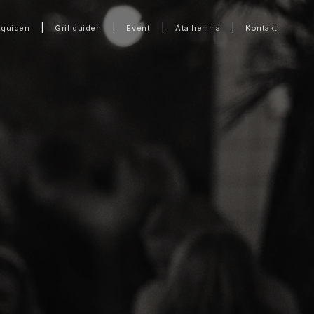
|
|
|
|
tguiden
Grillguiden
Event
Äta hemma
Kontakt