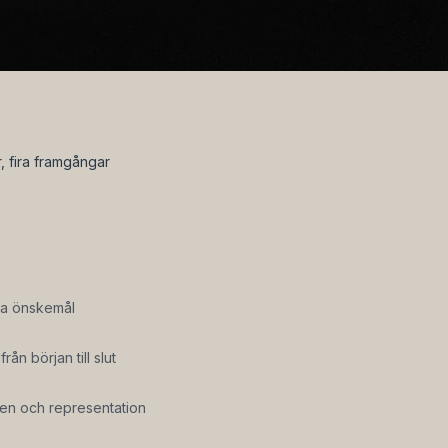
r, fira framgångar
ra önskemål
rån början till slut
ten och representation