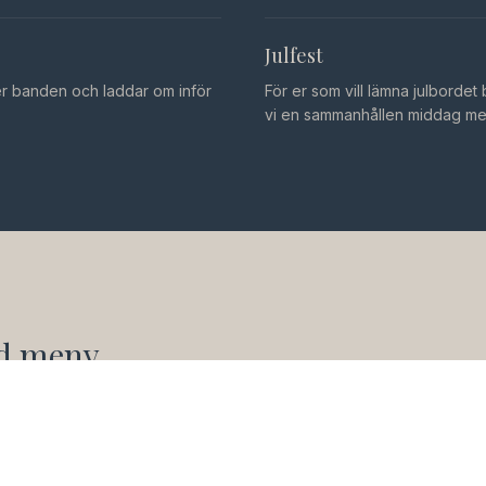
Julfest
er banden och laddar om inför
För er som vill lämna julbordet 
vi en sammanhållen middag med
d meny
r grupp och kvällens
lassiskt köttfokus? En lyxig
ke en Chef's Choice där