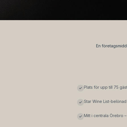
En företagsmiddag
Plats för upp till 75 gäst
Star Wine List-belönad
Mitt i centrala Örebro – e