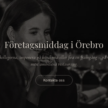
Företagsmiddag i Örebro
ollegorna, imponera på kunderna eller fira en framgång – på
mest ambitiösa restaurang.
Kontakta oss