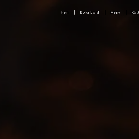
|
|
|
Hem
Boka bord
Meny
Köt