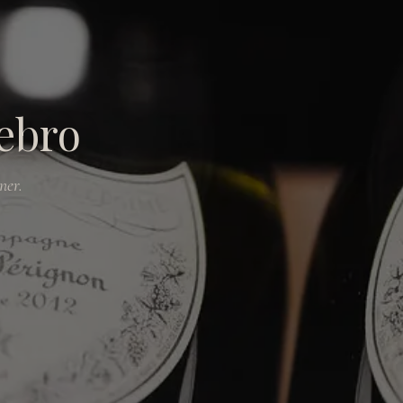
rebro
ner.