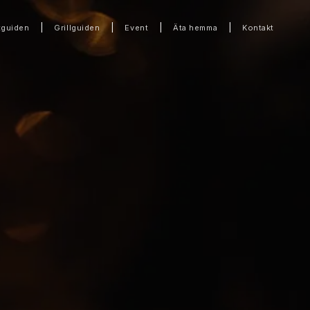
|
|
|
|
tguiden
Grillguiden
Event
Äta hemma
Kontakt