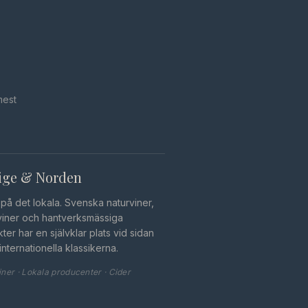
mest
ige & Norden
r på det lokala. Svenska naturviner,
viner och hantverksmässiga
ter har en självklar plats vid sidan
internationella klassikerna.
ner · Lokala producenter · Cider