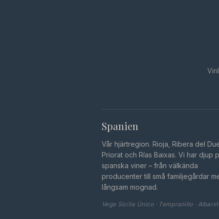
Vin
Spanien
Vår hjärtregion. Rioja, Ribera del Du
Priorat och Rías Baixas. Vi har djup 
spanska viner – från välkända
producenter till små familjegårdar m
långsam mognad.
Vega Sicilia Único · Tempranillo · Albari