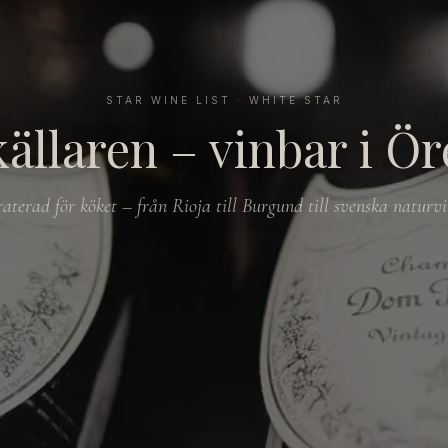
STAR WINE LIST · WHITE STAR
ällaren – vinbar i Ö
aterad för köket – från Rioja till Burgund till svenska naturvi