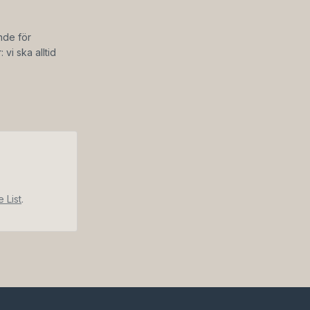
ande för
vi ska alltid
 List
.