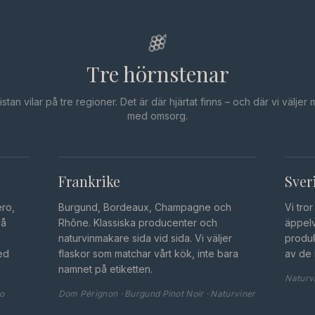
Tre hörnstenar
listan vilar på tre regioner. Det är där hjärtat finns – och där vi väljer 
med omsorg.
Frankrike
Sver
ero,
Burgund, Bordeaux, Champagne och
Vi tro
på
Rhône. Klassiska producenter och
äppel
naturvinmakare sida vid sida. Vi väljer
produk
ed
flaskor som matchar vårt kök, inte bara
av de 
namnet på etiketten.
Naturvi
ño
Dom Pérignon · Burgund Pinot Noir · Naturviner