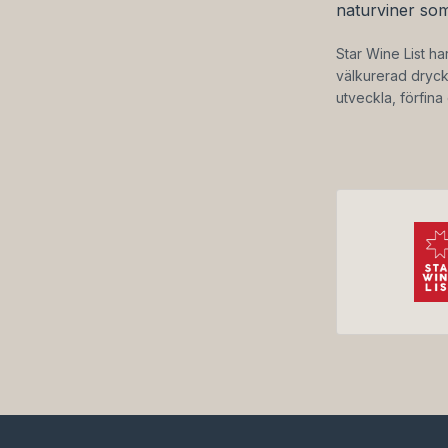
naturviner so
Star Wine List ha
välkurerad drycke
utveckla, förfin