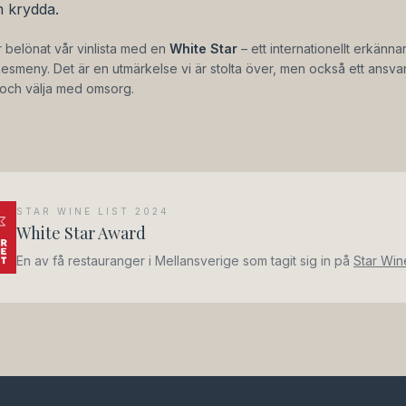
m krydda.
r belönat vår vinlista med en
White Star
– ett internationellt erkänn
smeny. Det är en utmärkelse vi är stolta över, men också ett ansvar: 
a och välja med omsorg.
STAR WINE LIST 2024
White Star Award
En av få restauranger i Mellansverige som tagit sig in på
Star Wine